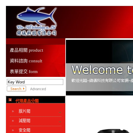
產品相關 product
資料諮詢 consult
表單提交 form
代理產品分類
膜片閥
減壓閥
安全閥