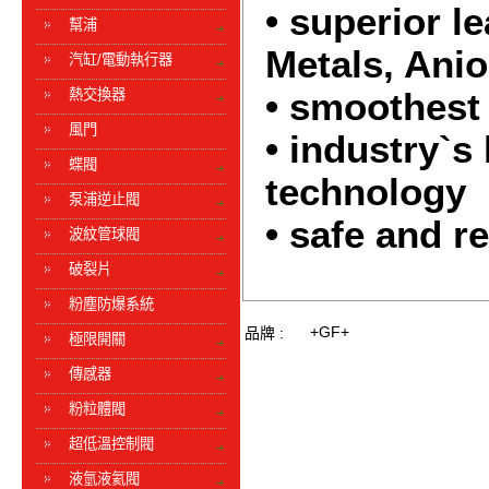
• superior l
幫浦
Metals, Ani
汽缸/電動執行器
熱交換器
• smoothest 
風門
• industry`
蝶閥
technology
泵浦逆止閥
• safe and r
波紋管球閥
破裂片
粉塵防爆系統
+GF+
品牌 :
極限開關
傳感器
粉粒體閥
超低溫控制閥
液氫液氦閥