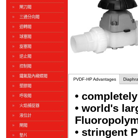
閘刀閥
三通分向閥
迴轉閥
球塞閥
旋塞閥
逆止閥
控制閥
鐵氟龍內襯蝶閥
PVDF-HP Advantages
Diaphr
塑膠閥
• completely
呼吸閥
• world's la
火焰捕捉器
液位計
Fluoropolym
閘閥
• stringent P
墊片