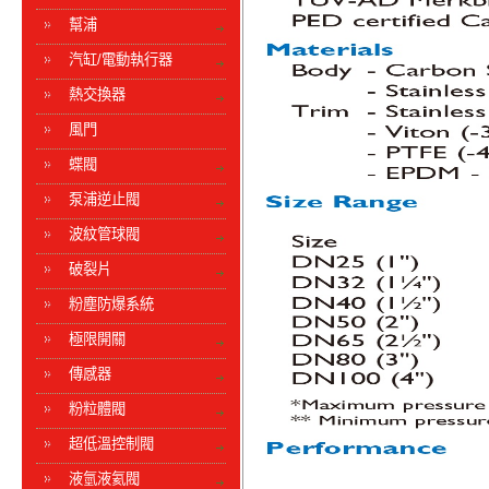
幫浦
汽缸/電動執行器
熱交換器
風門
蝶閥
泵浦逆止閥
波紋管球閥
破裂片
粉塵防爆系統
極限開關
傳感器
粉粒體閥
超低溫控制閥
液氫液氦閥