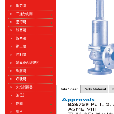
閘刀閥
三通分向閥
迴轉閥
球塞閥
旋塞閥
逆止閥
控制閥
鐵氟龍內襯蝶閥
塑膠閥
呼吸閥
火焰捕捉器
Data Sheet
Parts Material
D
液位計
閘閥
墊片