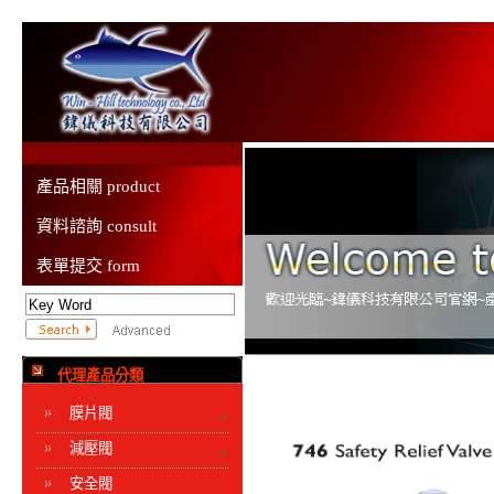
產品相關 product
資料諮詢 consult
表單提交 form
代理產品分類
膜片閥
減壓閥
安全閥