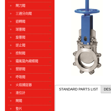
閘刀閥
三通分向閥
迴轉閥
球塞閥
旋塞閥
逆止閥
控制閥
鐵氟龍內襯蝶閥
塑膠閥
呼吸閥
火焰捕捉器
STANDARD PARTS LIST
DES
液位計
閘閥
墊片