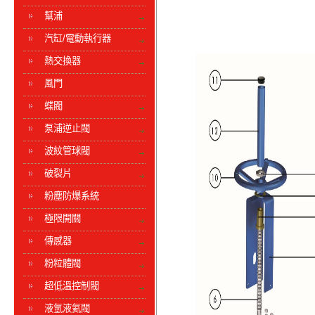
幫浦
汽缸/電動執行器
熱交換器
風門
蝶閥
泵浦逆止閥
波紋管球閥
破裂片
粉塵防爆系統
極限開關
傳感器
粉粒體閥
超低溫控制閥
液氫液氦閥