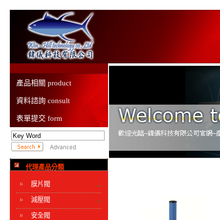
產品相關 product
資料諮詢 consult
表單提交 form
代理產品分類
膜片閥
減壓閥
安全閥