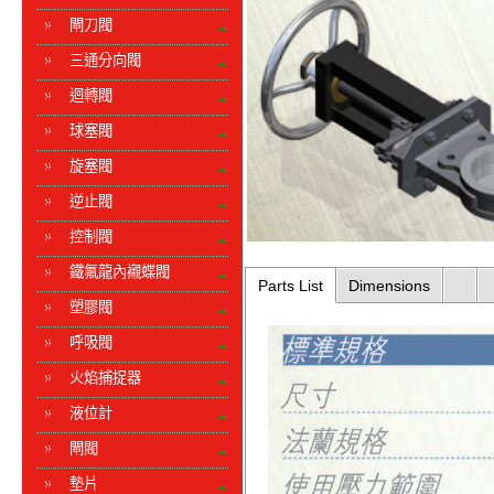
閘刀閥
三通分向閥
迴轉閥
球塞閥
旋塞閥
逆止閥
控制閥
鐵氟龍內襯蝶閥
Parts List
Dimensions
塑膠閥
呼吸閥
火焰捕捉器
液位計
閘閥
墊片