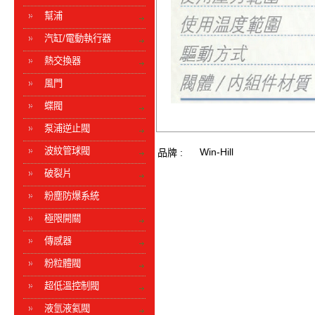
幫浦
汽缸/電動執行器
熱交換器
風門
蝶閥
泵浦逆止閥
波紋管球閥
Win-Hill
品牌 :
破裂片
粉塵防爆系統
極限開關
傳感器
粉粒體閥
超低溫控制閥
液氫液氦閥