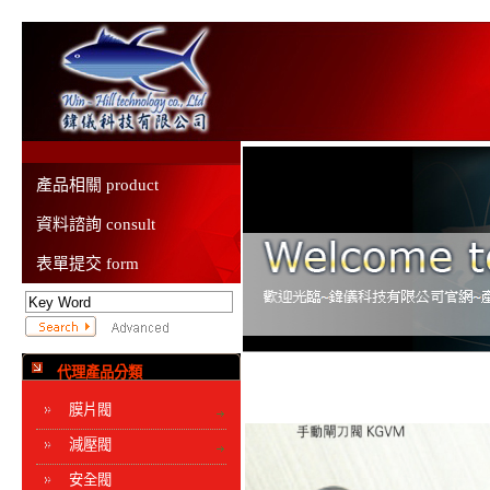
產品相關 product
資料諮詢 consult
表單提交 form
代理產品分類
膜片閥
減壓閥
安全閥