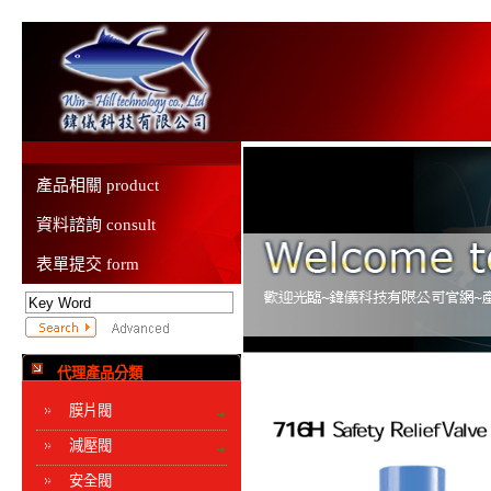
產品相關 product
資料諮詢 consult
表單提交 form
代理產品分類
膜片閥
減壓閥
安全閥