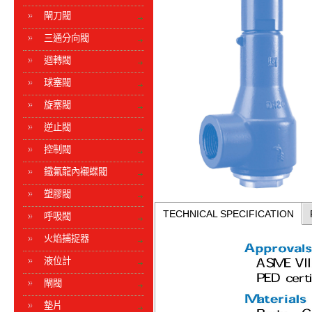
閘刀閥
三通分向閥
迴轉閥
球塞閥
旋塞閥
逆止閥
控制閥
鐵氟龍內襯蝶閥
塑膠閥
TECHNICAL SPECIFICATION
呼吸閥
火焰捕捉器
液位計
閘閥
墊片