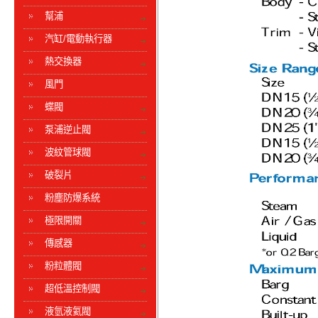
幫浦
汽缸/電動執行器
熱交換器
風門
蝶閥
泵浦逆止閥
波紋管球閥
破裂片
粉塵防爆系統
極限開關
傳感器
粉粒體閥
超低溫控制閥
液氫液氦閥