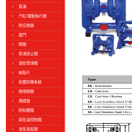
幫浦
汽缸/電動執行器
熱交換器
風門
蝶閥
泵浦逆止閥
波紋管球閥
破裂片
粉塵防爆系統
極限開關
傳感器
粉粒體閥
超低溫控制閥
液氫液氦閥