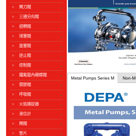
閘刀閥
三通分向閥
迴轉閥
球塞閥
旋塞閥
逆止閥
控制閥
鐵氟龍內襯蝶閥
Metal Pumps Series M
Non-Met
塑膠閥
呼吸閥
火焰捕捉器
液位計
閘閥
墊片