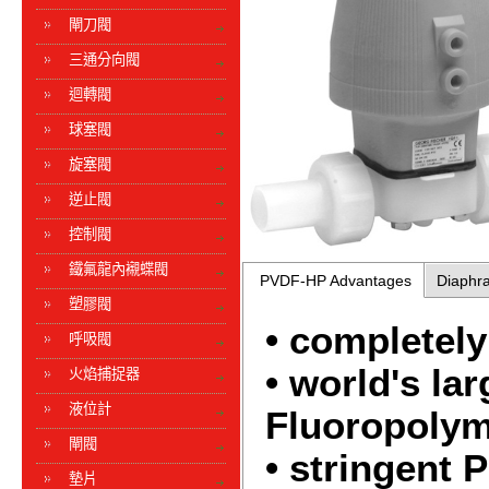
閘刀閥
三通分向閥
迴轉閥
球塞閥
旋塞閥
逆止閥
控制閥
鐵氟龍內襯蝶閥
PVDF-HP Advantages
Diaphr
塑膠閥
• completely
呼吸閥
• world's la
火焰捕捉器
液位計
Fluoropolym
閘閥
• stringent P
墊片