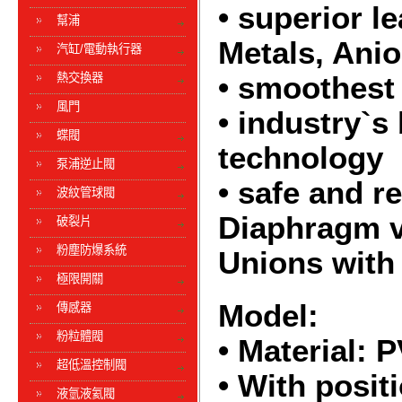
• superior l
幫浦
Metals, Ani
汽缸/電動執行器
熱交換器
• smoothest 
風門
• industry`
蝶閥
technology
泵浦逆止閥
• safe and r
波紋管球閥
Diaphragm v
破裂片
粉塵防爆系統
Unions with 
極限開關
Model:
傳感器
粉粒體閥
• Material:
超低溫控制閥
• With posit
液氫液氦閥