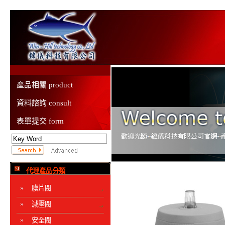
產品相關 product
資料諮詢 consult
表單提交 form
代理產品分類
膜片閥
減壓閥
安全閥