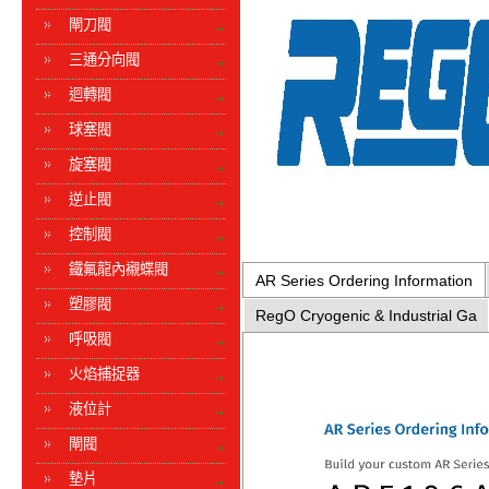
閘刀閥
三通分向閥
迴轉閥
球塞閥
旋塞閥
逆止閥
控制閥
鐵氟龍內襯蝶閥
AR Series Ordering Information
塑膠閥
RegO Cryogenic & Industrial Ga
呼吸閥
火焰捕捉器
液位計
閘閥
墊片