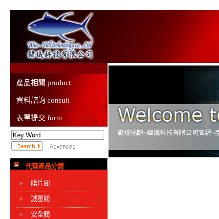
產品相關 product
資料諮詢 consult
表單提交 form
代理產品分類
膜片閥
減壓閥
安全閥