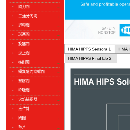
閘刀閥
三通分向閥
迴轉閥
球塞閥
旋塞閥
HIMA HIPPS Sensora 1
HIMA 
逆止閥
HIMA HIPPS Final Ele 2
控制閥
鐵氟龍內襯蝶閥
塑膠閥
呼吸閥
火焰捕捉器
液位計
閘閥
墊片