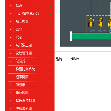
幫浦
汽缸/電動執行器
熱交換器
風門
蝶閥
泵浦逆止閥
波紋管球閥
HIMA
品牌 :
破裂片
粉塵防爆系統
極限開關
傳感器
粉粒體閥
超低溫控制閥
液氫液氦閥