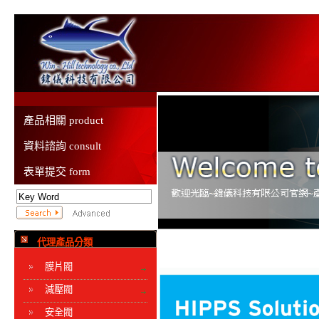
產品相關 product
資料諮詢 consult
表單提交 form
代理產品分類
膜片閥
減壓閥
安全閥