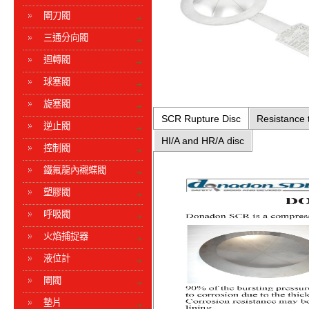
閘刀閥
三通分向閥
迴轉閥
球塞閥
旋塞閥
SCR Rupture Disc
Resistance 
逆止閥
HI/A and HR/A disc
控制閥
鐵氟龍內襯蝶閥
塑膠閥
呼吸閥
火焰捕捉器
液位計
閘閥
墊片