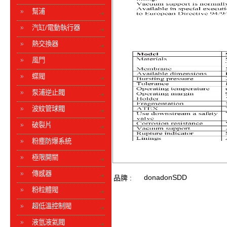
幫浦
汽缸/電動執行器
熱交換器
風門
蝶閥
泵浦逆止閥
波紋管球閥
破裂片
粉塵防爆系統
極限開關
傳感器
donadonSDD
品牌 :
粉粒體閥
超低溫控制閥
液氫液氦閥