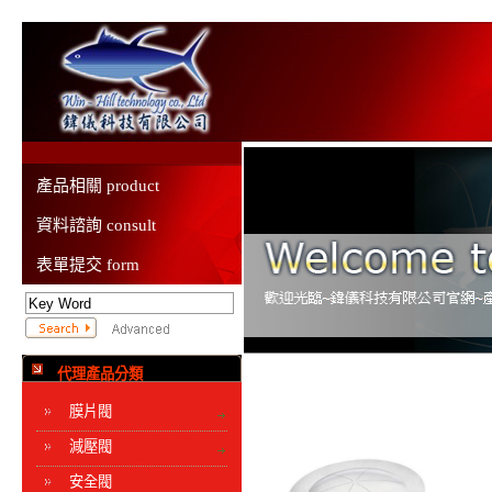
產品相關 product
資料諮詢 consult
表單提交 form
代理產品分類
膜片閥
減壓閥
安全閥