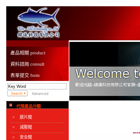
產品相關 product
資料諮詢 consult
表單提交 form
代理產品分類
膜片閥
減壓閥
安全閥