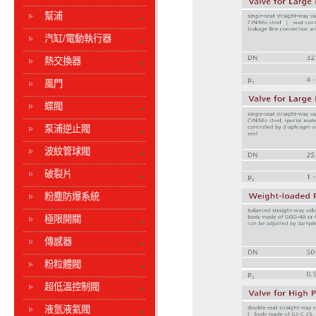
幫浦
汽缸/電動執行器
熱交換器
風門
蝶閥
泵浦逆止閥
波紋管球閥
破裂片
粉塵防爆系統
極限開關
傳感器
粉粒體閥
超低溫控制閥
液氫液氦閥