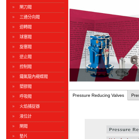
閘刀閥
三通分向閥
迴轉閥
球塞閥
旋塞閥
逆止閥
控制閥
鐵氟龍內襯蝶閥
塑膠閥
Pressure Reducing Valves
Pre
呼吸閥
火焰捕捉器
液位計
閘閥
墊片