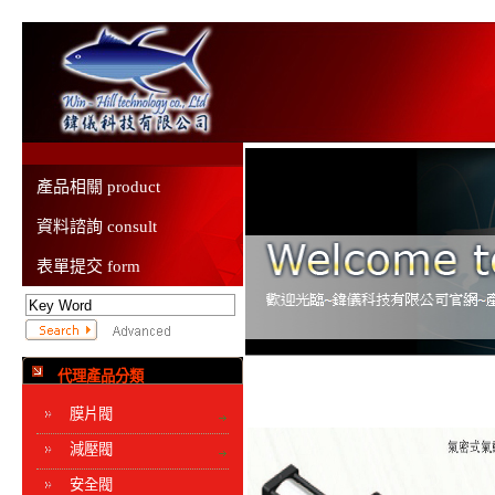
產品相關 product
資料諮詢 consult
表單提交 form
代理產品分類
膜片閥
減壓閥
安全閥