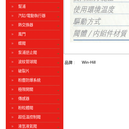
幫浦
汽缸/電動執行器
熱交換器
風門
蝶閥
泵浦逆止閥
波紋管球閥
Win-Hill
品牌 :
破裂片
粉塵防爆系統
極限開關
傳感器
粉粒體閥
超低溫控制閥
液氫液氦閥