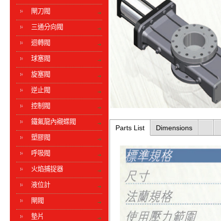
閘刀閥
三通分向閥
迴轉閥
球塞閥
旋塞閥
逆止閥
控制閥
鐵氟龍內襯蝶閥
Parts List
Dimensions
塑膠閥
呼吸閥
火焰捕捉器
液位計
閘閥
墊片