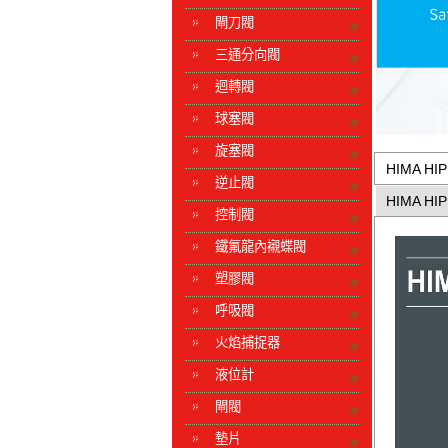
閘刀閥
三通分向閥
迴轉閥
球塞閥
旋塞閥
HIMA HIP
逆止閥
HIMA HIP
控制閥
鐵氟龍內襯蝶閥
塑膠閥
呼吸閥
火焰捕捉器
液位計
閘閥
墊片