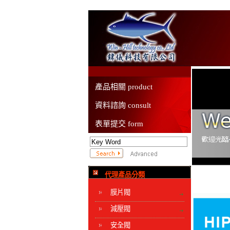
產品相關 product
資料諮詢 consult
表單提交 form
代理產品分類
膜片閥
減壓閥
安全閥