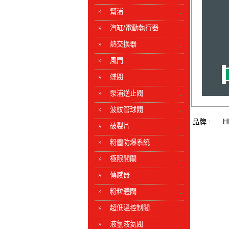
幫浦
汽缸/電動執行器
熱交換器
風門
蝶閥
泵浦逆止閥
波紋管球閥
H
品牌 :
破裂片
粉塵防爆系統
極限開關
傳感器
粉粒體閥
超低溫控制閥
液氫液氦閥