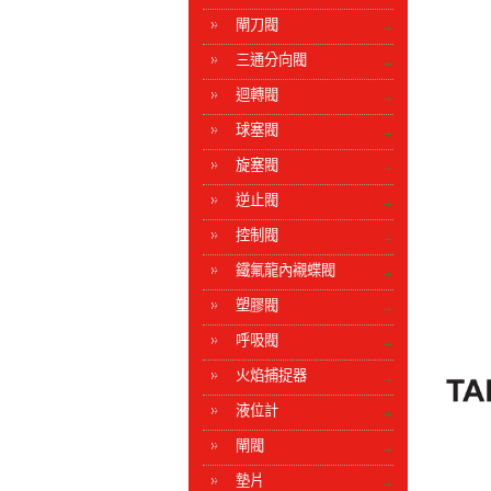
閘刀閥
三通分向閥
迴轉閥
球塞閥
旋塞閥
逆止閥
控制閥
鐵氟龍內襯蝶閥
塑膠閥
呼吸閥
火焰捕捉器
液位計
閘閥
墊片