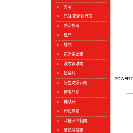
幫浦
汽缸/電動執行器
熱交換器
風門
蝶閥
泵浦逆止閥
波紋管球閥
破裂片
POWER P
粉塵防爆系統
極限開關
傳感器
粉粒體閥
超低溫控制閥
液氫液氦閥