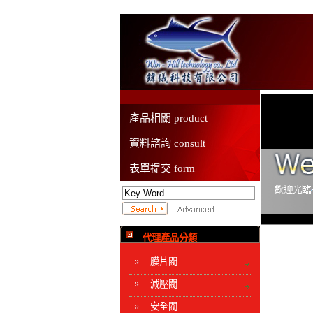
產品相關 product
資料諮詢 consult
表單提交 form
代理產品分類
膜片閥
減壓閥
安全閥